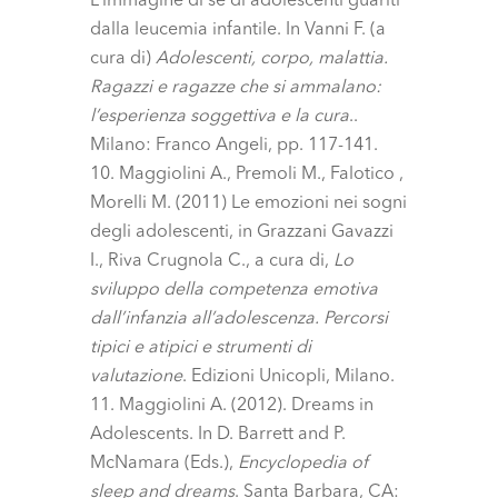
L’immagine di sé di adolescenti guariti
dalla leucemia infantile. In Vanni F. (a
cura di)
Adolescenti, corpo, malattia.
Ragazzi e ragazze che si ammalano:
l’esperienza soggettiva e la cura
..
Milano: Franco Angeli, pp. 117-141.
Maggiolini A., Premoli M., Falotico ,
Morelli M. (2011) Le emozioni nei sogni
degli adolescenti, in Grazzani Gavazzi
I., Riva Crugnola C., a cura di,
Lo
sviluppo della competenza emotiva
dall’infanzia all’adolescenza. Percorsi
tipici e atipici e strumenti di
valutazione
. Edizioni Unicopli, Milano.
Maggiolini A. (2012). Dreams in
Adolescents. In D. Barrett and P.
McNamara (Eds.),
Encyclopedia of
sleep and dreams
. Santa Barbara, CA: