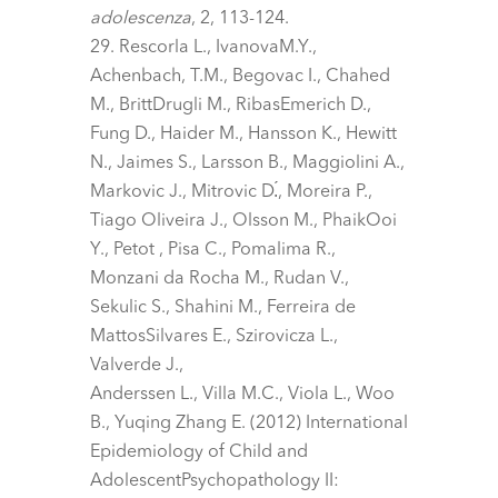
adolescenza
, 2, 113-124.
Rescorla L., IvanovaM.Y.,
Achenbach, T.M., Begovac I., Chahed
M., BrittDrugli M., RibasEmerich D.,
Fung D., Haider M., Hansson K., Hewitt
N., Jaimes S., Larsson B., Maggiolini A.,
Markovic J., Mitrovic D.́, Moreira P.,
Tiago Oliveira J., Olsson M., PhaikOoi
Y., Petot , Pisa C., Pomalima R.,
Monzani da Rocha M., Rudan V.,
Sekulic S., Shahini M., Ferreira de
MattosSilvares E., Szirovicza L.,
Valverde J.,
Anderssen L., Villa M.C., Viola L., Woo
B., Yuqing Zhang E. (2012) International
Epidemiology of Child and
AdolescentPsychopathology II: