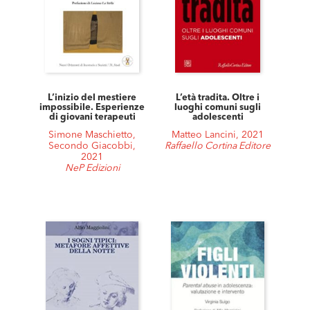
L’inizio del mestiere
L’età tradita. Oltre i
impossibile. Esperienze
luoghi comuni sugli
di giovani terapeuti
adolescenti
Simone Maschietto,
Matteo Lancini, 2021
Secondo Giacobbi,
Raffaello Cortina Editore
2021
NeP Edizioni