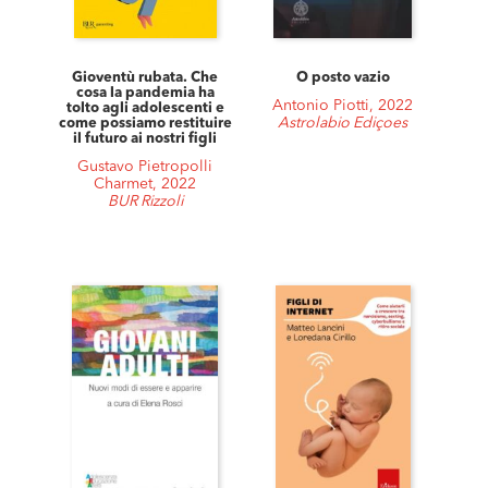
Gioventù rubata. Che
O posto vazio
cosa la pandemia ha
Antonio Piotti, 2022
tolto agli adolescenti e
Astrolabio Ediçoes
come possiamo restituire
il futuro ai nostri figli
Gustavo Pietropolli
Charmet, 2022
BUR Rizzoli