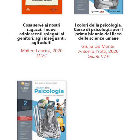
Cosa serve ai nostri
I colori della psicologia.
ragazzi. I nuovi
Corso di psicologia per il
adolescenti spiegati ai
primo biennio del liceo
genitori, agli insegnanti,
delle scienze umane
agli adulti
Giulia De Monte,
Matteo Lancini, 2020
Antonio Piotti, 2020
UTET
Giunti T.V.P.