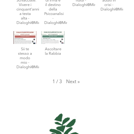
Schiacciate.
di Irma e
fluidi -
adulti in
Vivere i
il destino
Dialoghi@Minotauro
crisi -
cinquant'anni
della
Dialoghi@Minotaur
a testa
Psicoanalisi
alta -
-
Dialoghi@Minotauro
Dialoghi@Minotauro
Sii te
Ascoltare
stesso a
la Rabbia
modo
mio -
Dialoghi@Minotauro
1
/
3
Next
»