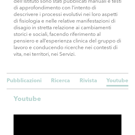
dell’Istituto sono stati pubblicati manuali e testi
di approfondimento con l’intento di
descrivere i processi evolutivi nei loro aspetti
di fisiologia e nelle relative manifestazioni di
disagio in stretta relazione ai cambiamenti
storici e sociali, facendo riferimento al
pensiero e all’esperienza clinica del gruppo di
lavoro e conducendo ricerche nei contesti di
vita, nei territori, nei Servizi.
Pubblicazioni
Ricerca
Rivista
Youtube
Youtube