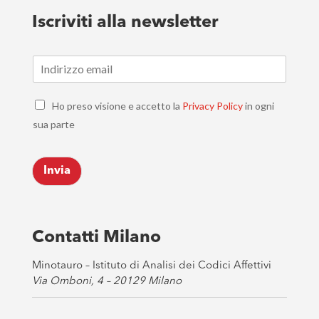
Iscriviti alla newsletter
E
m
a
C
i
Ho preso visione e accetto la
Privacy Policy
in ogni
h
l
sua parte
e
*
c
k
Invia
b
o
x
e
s
Contatti Milano
*
Minotauro – Istituto di Analisi dei Codici Affettivi
Via Omboni, 4 – 20129 Milano