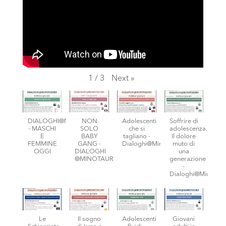
1
/
3
Next
»
DIALOGHI@MINOTAURO
NON
Adolescenti
Soffrire di
- MASCHI
SOLO
che si
adolescenza.
E
BABY
tagliano -
Il dolore
FEMMINE
GANG -
Dialoghi@Minotauro
muto di
OGGI
DIALOGHI
una
@MINOTAURO
generazione
-
Dialoghi@Minotaur
Le
Il sogno
Adolescenti
Giovani