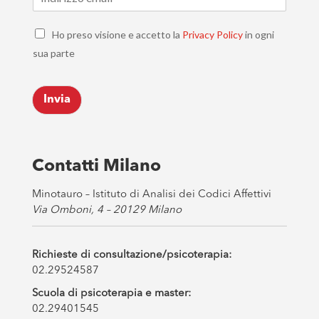
m
a
C
i
Ho preso visione e accetto la
Privacy Policy
in ogni
h
l
sua parte
e
*
c
k
Invia
b
o
x
e
s
Contatti Milano
*
Minotauro – Istituto di Analisi dei Codici Affettivi
Via Omboni, 4 – 20129 Milano
Richieste di consultazione/psicoterapia:
02.29524587
Scuola di psicoterapia e master:
02.29401545