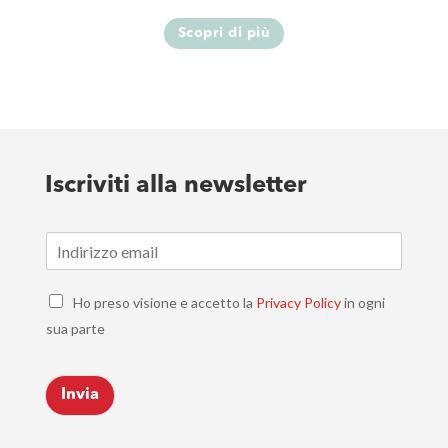
Scopri di più
Iscriviti alla newsletter
E
m
a
C
i
Ho preso visione e accetto la
Privacy Policy
in ogni
h
l
sua parte
e
*
c
k
Invia
b
o
x