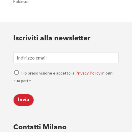
Robinson
Iscriviti alla newsletter
E
m
a
C
i
Ho preso visione e accetto la
Privacy Policy
in ogni
h
l
sua parte
e
*
c
k
Invia
b
o
x
e
s
Contatti Milano
*