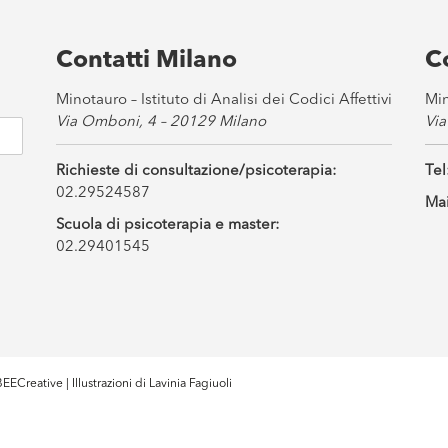
Contatti Milano
C
Minotauro – Istituto di Analisi dei Codici Affettivi
Min
Via Omboni, 4 – 20129 Milano
Via
Richieste di consultazione/psicoterapia:
Tel
02.29524587
Mai
Scuola di psicoterapia e master:
02.29401545
EECreative
| Illustrazioni di
Lavinia Fagiuoli