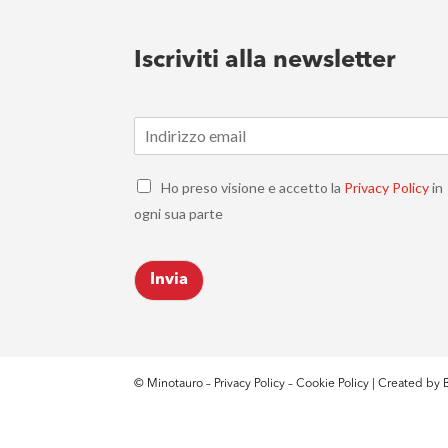
Iscriviti alla newsletter
E
m
a
C
i
Ho preso visione e accetto la
Privacy Policy
in
h
l
ogni sua parte
e
*
c
k
Invia
b
o
x
e
s
*
© Minotauro –
Privacy Policy
–
Cookie Policy
| Created by
B