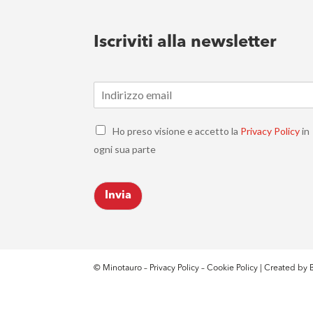
Iscriviti alla newsletter
E
m
a
C
i
Ho preso visione e accetto la
Privacy Policy
in
h
l
ogni sua parte
e
*
c
k
Invia
b
o
x
e
s
*
© Minotauro –
Privacy Policy
–
Cookie Policy
| Created by
B