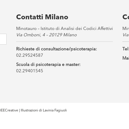
Contatti Milano
C
Minotauro – Istituto di Analisi dei Codici Affettivi
Min
Via Omboni, 4 – 20129 Milano
Via
Richieste di consultazione/psicoterapia:
Tel
02.29524587
Mai
Scuola di psicoterapia e master:
02.29401545
EECreative
| Illustrazioni di
Lavinia Fagiuoli