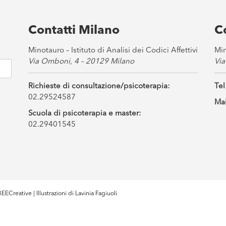
Contatti Milano
C
Minotauro – Istituto di Analisi dei Codici Affettivi
Min
Via Omboni, 4 – 20129 Milano
Via
Richieste di consultazione/psicoterapia:
Tel
02.29524587
Mai
Scuola di psicoterapia e master:
02.29401545
EECreative
| Illustrazioni di
Lavinia Fagiuoli