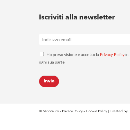
Iscriviti alla newsletter
E
m
a
C
i
Ho preso visione e accetto la
Privacy Policy
in
h
l
ogni sua parte
e
*
c
k
Invia
b
o
x
e
s
*
© Minotauro –
Privacy Policy
–
Cookie Policy
| Created by
B