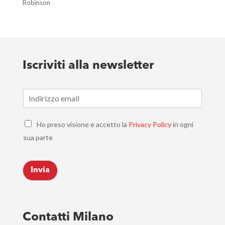
Robinson
Iscriviti alla newsletter
E
m
a
C
i
Ho preso visione e accetto la
Privacy Policy
in ogni
h
l
sua parte
e
*
c
k
Invia
b
o
x
e
s
Contatti Milano
*