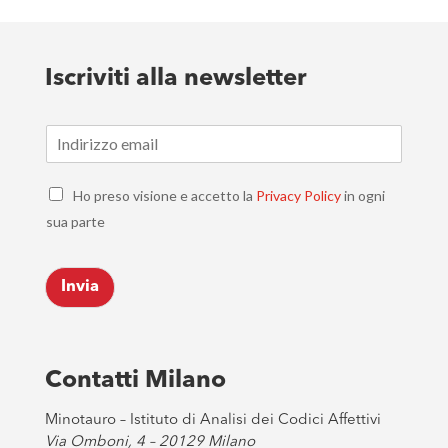
Iscriviti alla newsletter
E
m
a
C
i
Ho preso visione e accetto la
Privacy Policy
in ogni
h
l
sua parte
e
*
c
k
Invia
b
o
x
e
s
Contatti Milano
*
Minotauro – Istituto di Analisi dei Codici Affettivi
Via Omboni, 4 – 20129 Milano