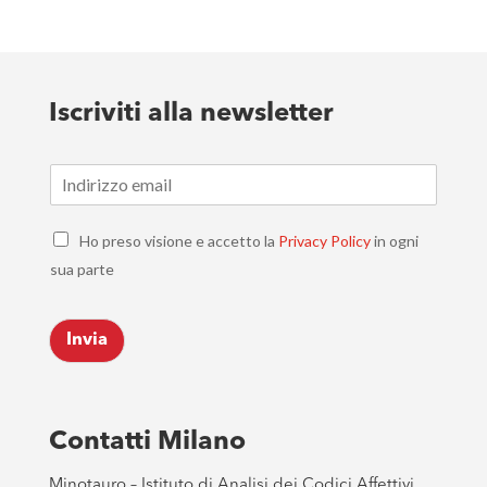
Iscriviti alla newsletter
E
m
a
C
i
Ho preso visione e accetto la
Privacy Policy
in ogni
h
l
sua parte
e
*
c
k
Invia
b
o
x
e
s
Contatti Milano
*
Minotauro – Istituto di Analisi dei Codici Affettivi