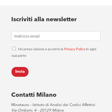
Iscriviti alla newsletter
E
m
a
C
i
Ho preso visione e accetto la
Privacy Policy
in ogni
h
l
sua parte
e
*
c
k
Invia
b
o
x
e
s
Contatti Milano
*
Minotauro – Istituto di Analisi dei Codici Affettivi
Via Omboni, 4 – 20129 Milano