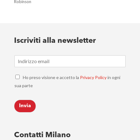
Robinson
Iscriviti alla newsletter
E
m
a
C
i
Ho preso visione e accetto la
Privacy Policy
in ogni
h
l
sua parte
e
*
c
k
Invia
b
o
x
e
s
Contatti Milano
*