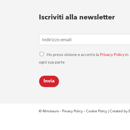
Iscriviti alla newsletter
E
m
a
C
i
Ho preso visione e accetto la
Privacy Policy
in
h
l
ogni sua parte
e
*
c
k
Invia
b
o
x
e
s
*
© Minotauro –
Privacy Policy
–
Cookie Policy
| Created by
B