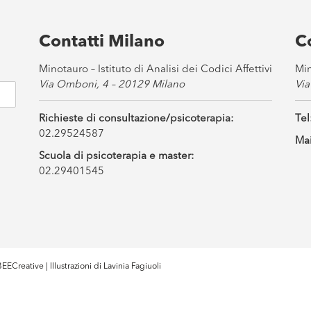
Contatti Milano
C
Minotauro – Istituto di Analisi dei Codici Affettivi
Min
Via Omboni, 4 – 20129 Milano
Via
Richieste di consultazione/psicoterapia:
Tel
02.29524587
Mai
Scuola di psicoterapia e master:
02.29401545
EECreative
| Illustrazioni di
Lavinia Fagiuoli