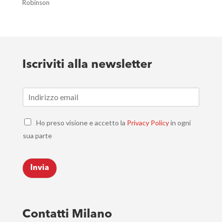
Robinson
Iscriviti alla newsletter
E
m
a
C
i
Ho preso visione e accetto la
Privacy Policy
in ogni
h
l
sua parte
e
*
c
k
Invia
b
o
x
e
s
Contatti Milano
*