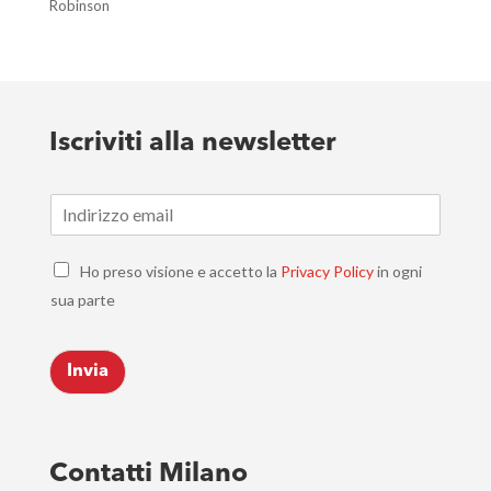
Robinson
Iscriviti alla newsletter
E
m
a
C
i
Ho preso visione e accetto la
Privacy Policy
in ogni
h
l
sua parte
e
*
c
k
Invia
b
o
x
e
s
Contatti Milano
*