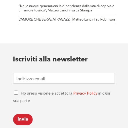
“Nelle nuove generazioni la dipendenza dalla vita di coppia è
un amore tossico”, Matteo Lancini su La Stampa
L’AMORE CHE SERVE AI RAGAZZI, Matteo Lancini su Robinson
Iscriviti alla newsletter
E
m
a
C
i
Ho preso visione e accetto la
Privacy Policy
in ogni
h
l
sua parte
e
*
c
k
Invia
b
o