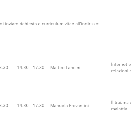
 inviare richiesta e curriculum vitae all’indirizzo:
Internet e
13.30
14.30 – 17.30
Matteo Lancini
relazioni 
Il trauma 
13.30
14.30 – 17.30
Manuela Provantini
malattia