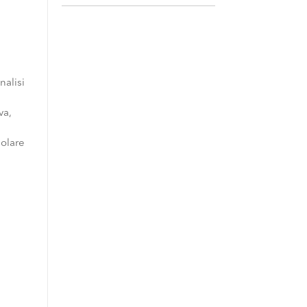
nalisi
va,
colare