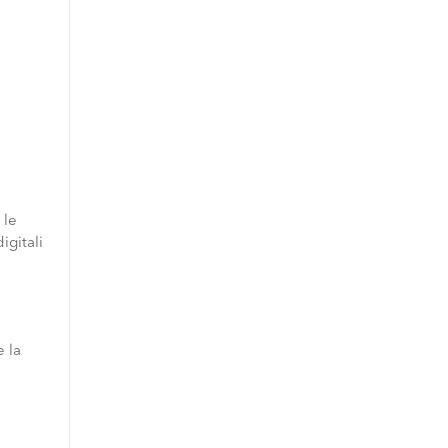
 le
digitali
e la