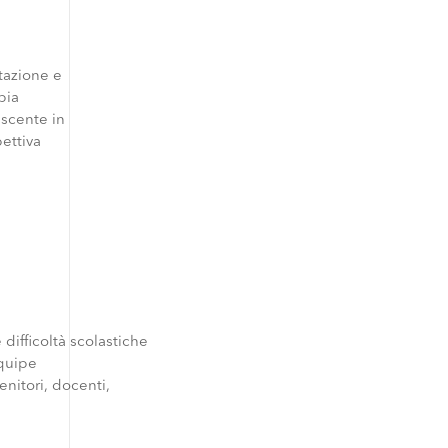
tazione e
pia
escente in
ettiva
difficoltà scolastiche
équipe
nitori, docenti,