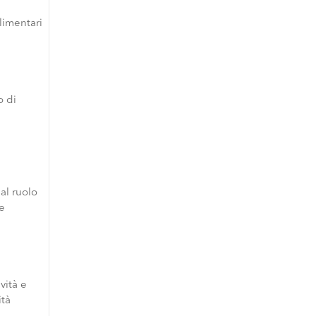
limentari
o di
al ruolo
le
vità e
ità