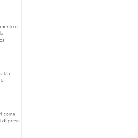
mento e
la
za
vità e
ità
ori come
i di presa