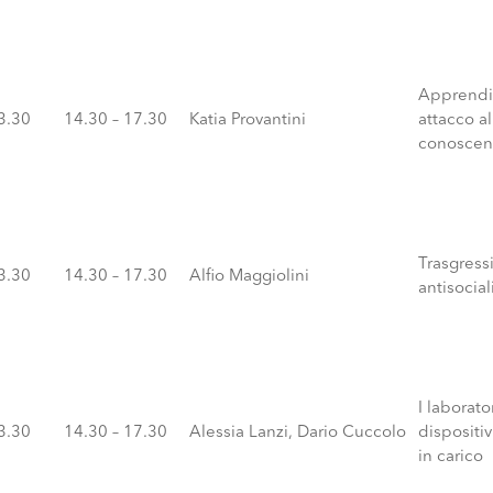
Apprendi
13.30
14.30 – 17.30
Katia Provantini
attacco al
conoscen
Trasgressi
13.30
14.30 – 17.30
Alfio Maggiolini
antisocial
I laborat
13.30
14.30 – 17.30
Alessia Lanzi, Dario Cuccolo
dispositiv
in carico