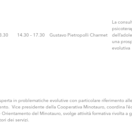
La consul
psicotera
13.30
14.30 – 17.30
Gustavo Pietropolli Charmet
dell’adol
una prosp
evolutiva
perta in problematiche evolutive con particolare riferimento alle 
nto. Vice presidente della Cooperativa Minotauro, coordina l’
rientamento del Minotauro, svolge attività formativa rivolta a ge
ori dei servizi.