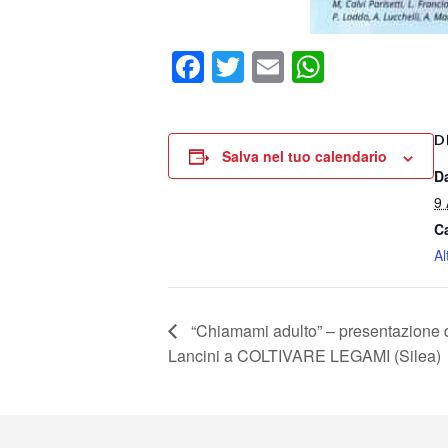
Facebook
Twitter
Email
WhatsA
D
Salva nel tuo calendario
D
9 
C
Al
“Chiamami adulto” – presentazione de
Lancini a COLTIVARE LEGAMI (Silea)