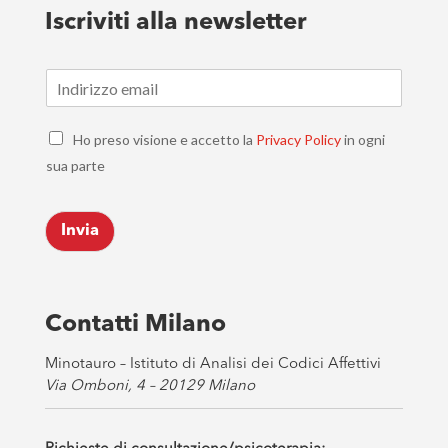
Iscriviti alla newsletter
E
m
a
C
i
Ho preso visione e accetto la
Privacy Policy
in ogni
h
l
sua parte
e
*
c
k
Invia
b
o
x
e
s
Contatti Milano
*
Minotauro – Istituto di Analisi dei Codici Affettivi
Via Omboni, 4 – 20129 Milano