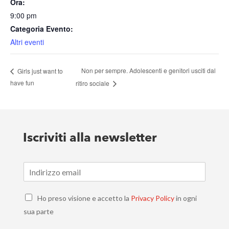
Ora:
9:00 pm
Categoria Evento:
Altri eventi
Non per sempre. Adolescenti e genitori usciti dal
Girls just want to
have fun
ritiro sociale
Iscriviti alla newsletter
E
m
a
C
i
Ho preso visione e accetto la
Privacy Policy
in ogni
h
l
sua parte
e
*
c