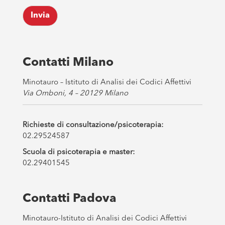
k
Invia
b
o
x
e
s
Contatti Milano
*
Minotauro – Istituto di Analisi dei Codici Affettivi
Via Omboni, 4 – 20129 Milano
Richieste di consultazione/psicoterapia:
02.29524587
Scuola di psicoterapia e master:
02.29401545
Contatti Padova
Minotauro-Istituto di Analisi dei Codici Affettivi