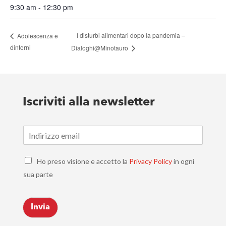
9:30 am - 12:30 pm
I disturbi alimentari dopo la pandemia –
Adolescenza e
dintorni
Dialoghi@Minotauro
Iscriviti alla newsletter
E
m
a
C
i
Ho preso visione e accetto la
Privacy Policy
in ogni
h
l
sua parte
e
*
c
k
Invia
b
o