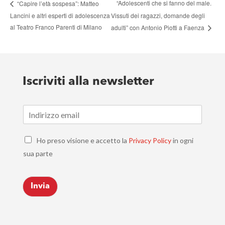
“Adolescenti che si fanno del male.
“Capire l’età sospesa”: Matteo
Lancini e altri esperti di adolescenza
Vissuti dei ragazzi, domande degli
al Teatro Franco Parenti di Milano
adulti” con Antonio Piotti a Faenza
Iscriviti alla newsletter
E
m
a
C
i
Ho preso visione e accetto la
Privacy Policy
in ogni
h
l
sua parte
e
*
c
k
Invia
b
o
x
e