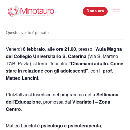
Dona ora
Dona ora
Questo evento è passato.
Venerdì
6 febbraio
, alle
ore 21.00
, presso l’
Aula Magna
del Collegio Universitario S. Caterina
(Via S. Martino
17/B, Pavia), si terrà l’incontro
“Chiamami adulto. Come
stare in relazione con gli adolescenti”
, con il
prof.
Matteo Lancini
.
L’iniziativa si inserisce nel programma della
Settimana
dell’Educazione
, promossa dal
Vicariato I – Zona
Centro
.
Matteo Lancini è
psicologo e psicoterapeuta
,