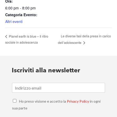
Ora:
6:00 pm - 8:00 pm
Categoria Evento:
Altri eventi
Le diverse fasi della presa in carico
Planet earth is blue – Il ritiro
sociale in adolescenza
dell’adolescente
Iscriviti alla newsletter
E
m
a
C
i
Ho preso visione e accetto la
Privacy Policy
in ogni
h
l
sua parte
e
*
c