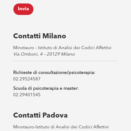
k
Invia
b
o
x
e
s
Contatti Milano
*
Minotauro – Istituto di Analisi dei Codici Affettivi
Via Omboni, 4 – 20129 Milano
Richieste di consultazione/psicoterapia:
02.29524587
Scuola di psicoterapia e master:
02.29401545
Contatti Padova
Minotauro-Istituto di Analisi dei Codici Affettivi