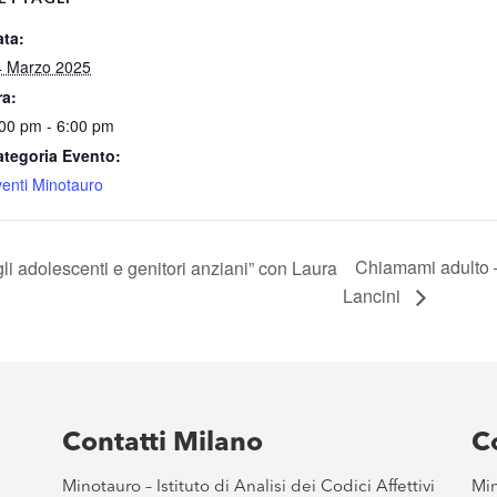
ata:
4 Marzo 2025
ra:
00 pm - 6:00 pm
ategoria Evento:
enti Minotauro
Chiamami adulto 
li adolescenti e genitori anziani” con Laura
Lancini
Contatti Milano
C
Minotauro – Istituto di Analisi dei Codici Affettivi
Min