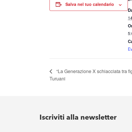
Salva nel tuo calendario
D
1
O
5:
C
Ev
“La Generazione X schiacciata tra fig
Turuani
Iscriviti alla newsletter