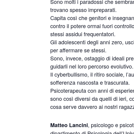
Sono molti i paradossi che sembrano
trovano spesso impreparati.
Capita così che genitori e insegnant
contro il potere ormai fuori controll
stessi assidui frequentatori.
Gli adolescenti degli anni zero, uscit
per affermare se stessi.
Sono, invece, ostaggio di ideali pre
guidarli nel loro percorso evolutivo.
Il cyberbullismo, il ritiro sociale, 
sofferenza nascosta e trascurata.
Psicoterapeuta con anni di esperien
sono così diversi da quelli di ieri, co
cosa serve davvero ai nostri ragazz
, psicologo e psico
Matteo Lancini
dipartimento di Psicologia dell’Uni