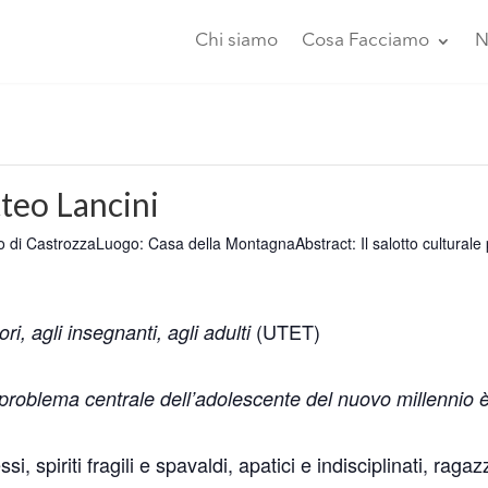
Chi siamo
Cosa Facciamo
N
teo Lancini
o di Castrozza
Luogo: Casa della Montagna
Abstract: Il salotto culturale
(UTET)
ri, agli insegnanti, agli adulti
l problema centrale dell’adolescente del nuovo millennio 
ssi, spiriti fragili e spavaldi, apatici e indisciplinati, rag