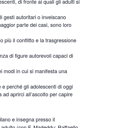
ti, di fronte ai quali gli adulti si
i gesti autoritari o inveiscano
 maggior parte dei casi, sono loro
o più il conflitto e la trasgressione
nza di figure autorevoli capaci di
dei modi in cui si manifesta una
 e perché gli adolescenti di oggi
ta ad aprirci all’ascolto per capire
lano e insegna presso il
e adulto (con F. Madeddu; Raffaello