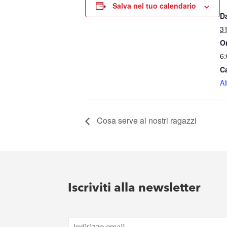
Salva nel tuo calendario
D
3
O
6
C
Al
Cosa serve ai nostri ragazzi
Iscriviti alla newsletter
E