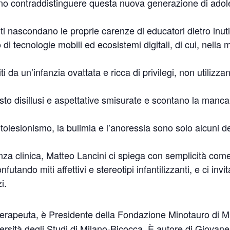
 contraddistinguere questa nuova generazione di adolescen
i nascondano le proprie carenze di educatori dietro inutil
o di tecnologie mobili ed ecosistemi digitali, di cui, nella
i da un’infanzia ovattata e ricca di privilegi, non utilizzan
sto disillusi e aspettative smisurate e scontano la manca
l’autolesionismo, la bulimia e l’anoressia sono solo alcuni 
za clinica, Matteo Lancini ci spiega con semplicità come
nfutando miti affettivi e stereotipi infantilizzanti, e ci invi
i.
terapeuta, è Presidente della Fondazione Minotauro di Mi
versità degli Studi di Milano-Bicocca. È autore di Giovan