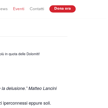
ews
Eventi
Contatti
Dona ora
 più in quota delle Dolomiti!
è la delusione.” Matteo Lancini
azzi iperconnessi eppure soli.