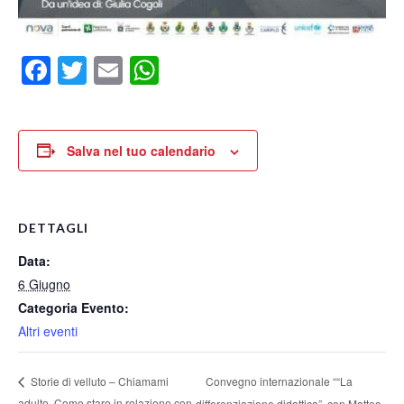
Facebook
Twitter
Email
WhatsApp
Salva nel tuo calendario
DETTAGLI
Data:
6 Giugno
Categoria Evento:
Altri eventi
Convegno internazionale ““La
Storie di velluto – Chiamami
adulto. Come stare in relazione con
differenziazione didattica”, con Matteo