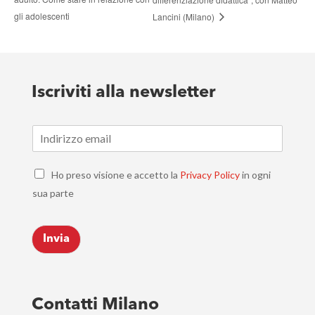
gli adolescenti
Lancini (Milano)
Iscriviti alla newsletter
E
m
a
C
i
Ho preso visione e accetto la
Privacy Policy
in ogni
h
l
sua parte
e
*
c
k
Invia
b
o
x
e
s
Contatti Milano
*