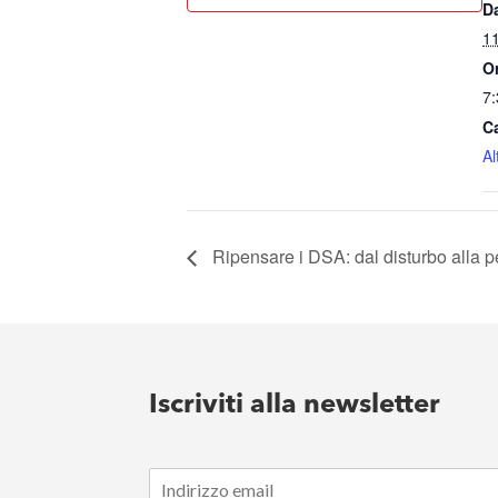
D
11
O
7
C
Al
Ripensare i DSA: dal disturbo alla 
Iscriviti alla newsletter
E