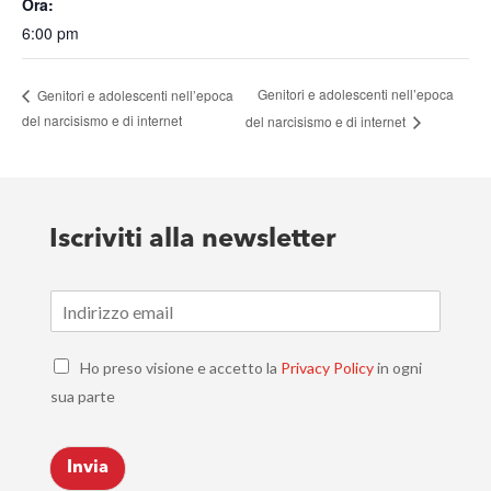
Ora:
6:00 pm
Genitori e adolescenti nell’epoca
Genitori e adolescenti nell’epoca
del narcisismo e di internet
del narcisismo e di internet
Iscriviti alla newsletter
E
m
a
C
i
Ho preso visione e accetto la
Privacy Policy
in ogni
h
l
sua parte
e
*
c
k
Invia
b