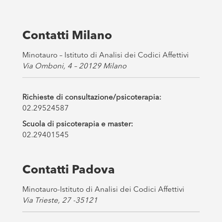
o
x
e
s
Contatti Milano
*
Minotauro – Istituto di Analisi dei Codici Affettivi
Via Omboni, 4 – 20129 Milano
Richieste di consultazione/psicoterapia:
02.29524587
Scuola di psicoterapia e master:
02.29401545
Contatti Padova
Minotauro-Istituto di Analisi dei Codici Affettivi
Via Trieste, 27 -35121