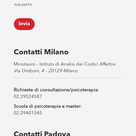
h
l
sua parte
e
*
c
k
Invia
b
o
x
e
s
Contatti Milano
*
Minotauro – Istituto di Analisi dei Codici Affettivi
Via Omboni, 4 – 20129 Milano
Richieste di consultazione/psicoterapia:
02.29524587
Scuola di psicoterapia e master:
02.29401545
Contatti Padova