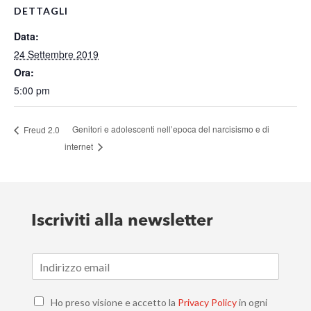
DETTAGLI
Data:
24 Settembre 2019
Ora:
5:00 pm
Genitori e adolescenti nell’epoca del narcisismo e di
Freud 2.0
internet
Iscriviti alla newsletter
E
m
a
C
i
Ho preso visione e accetto la
Privacy Policy
in ogni