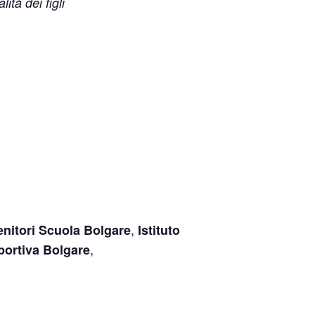
ità dei figli
,
nitori Scuola Bolgare
Istituto
,
portiva Bolgare