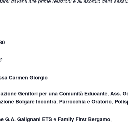
si davanti alle prime relazioni e all’esordio della sessual
.30
i?
ssa Carmen Giorgio
,
azione Genitori per una Comunità Educante
Ass. Ge
,
,
zione Bolgare Incontra
Parrocchia e Oratorio
Polis
e
,
e G.A. Galignani ETS
Family First Bergamo