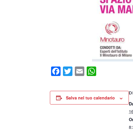
Facebook
Twitter
Email
WhatsA
D
Salva nel tuo calendario
D
16
O
8: