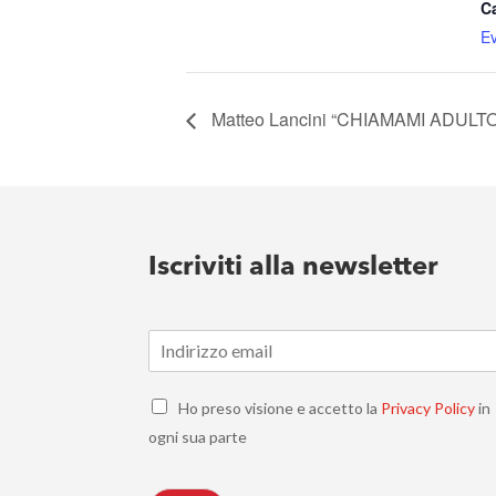
C
Ev
Matteo Lancini “CHIAMAMI ADULTO”, 
Iscriviti alla newsletter
E
m
a
C
i
Ho preso visione e accetto la
Privacy Policy
in
h
l
ogni sua parte
e
*
c
k