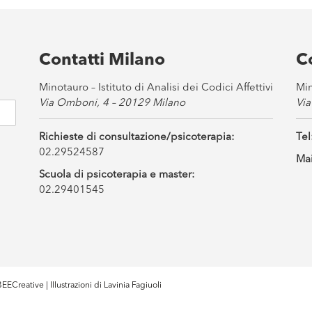
Contatti Milano
C
Minotauro – Istituto di Analisi dei Codici Affettivi
Min
Via Omboni, 4 – 20129 Milano
Via
Richieste di consultazione/psicoterapia:
Tel
02.29524587
Mai
Scuola di psicoterapia e master:
02.29401545
EECreative
| Illustrazioni di
Lavinia Fagiuoli