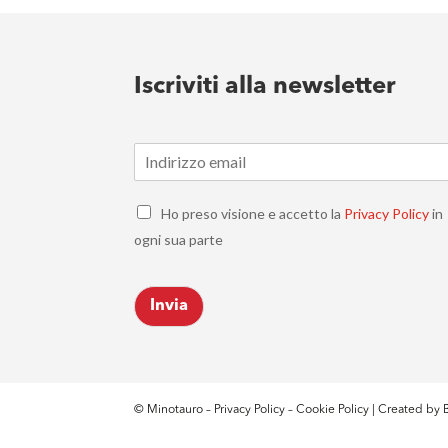
Iscriviti alla newsletter
E
m
a
C
i
Ho preso visione e accetto la
Privacy Policy
in
h
l
ogni sua parte
e
*
c
k
Invia
b
o
x
e
s
*
© Minotauro –
Privacy Policy
–
Cookie Policy
| Created by
B