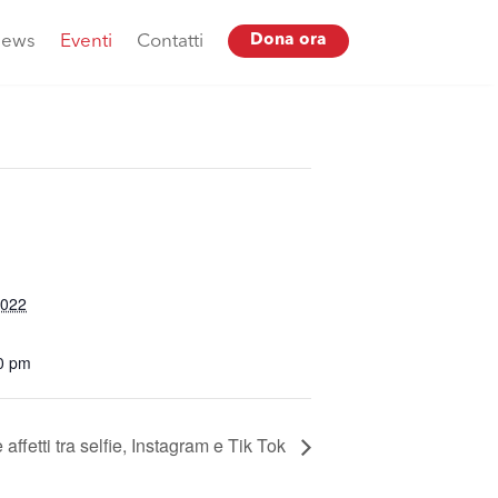
ews
Eventi
Contatti
Dona ora
2022
00 pm
affetti tra selfie, Instagram e Tik Tok