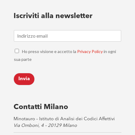
Iscriviti alla newsletter
E
m
a
C
i
Ho preso visione e accetto la
Privacy Policy
in ogni
h
l
sua parte
e
*
c
k
Invia
b
o
x
e
s
Contatti Milano
*
Minotauro – Istituto di Analisi dei Codici Affettivi
Via Omboni, 4 – 20129 Milano