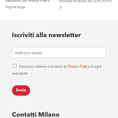
intervenire, con Antonio Piotti e
comunità nel lavoro del LEPS P.I.P.P.I.
Virginia Suigo
Iscriviti alla newsletter
E
m
a
C
i
Ho preso visione e accetto la
Privacy Policy
in ogni
h
l
sua parte
e
*
c
k
Invia
b
o
x
e
s
Contatti Milano
*