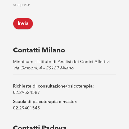
h
l
sua parte
e
*
c
k
Invia
b
o
x
e
s
Contatti Milano
*
Minotauro – Istituto di Analisi dei Codici Affettivi
Via Omboni, 4 – 20129 Milano
Richieste di consultazione/psicoterapia:
02.29524587
Scuola di psicoterapia e master:
02.29401545
Contatti Padova