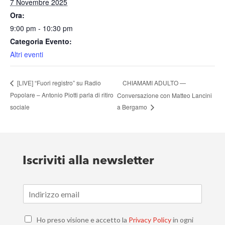
7 Novembre 2025
Ora:
9:00 pm - 10:30 pm
Categoria Evento:
Altri eventi
CHIAMAMI ADULTO —
[LIVE] “Fuori registro” su Radio
Popolare – Antonio Piotti parla di ritiro
Conversazione con Matteo Lancini
sociale
a Bergamo
Iscriviti alla newsletter
E
m
a
C
i
Ho preso visione e accetto la
Privacy Policy
in ogni