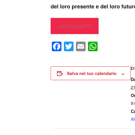
del loro presente e del loro futur
INFO E BIGLIETTI
Facebook
Twitter
Email
WhatsA
D
Salva nel tuo calendario
D
21
O
9
C
Al