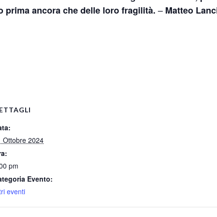
–
o prima ancora che delle loro fragilità.
Matteo Lanc
pp
ETTAGLI
ata:
 Ottobre 2024
ra:
:00 pm
ategoria Evento:
tri eventi