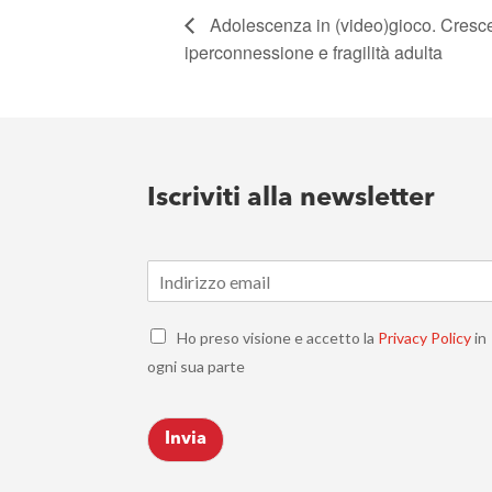
Adolescenza in (video)gioco. Cresce
iperconnessione e fragilità adulta
Iscriviti alla newsletter
E
m
a
C
i
Ho preso visione e accetto la
Privacy Policy
in
h
l
ogni sua parte
e
*
c
k
Invia
b
o
x