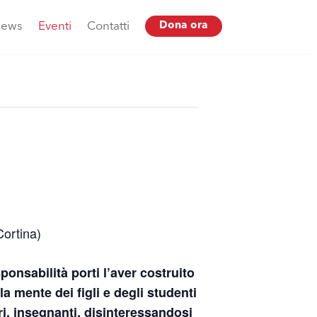
ews
Eventi
Contatti
Dona ora
Cortina)
onsabilità porti l’aver costruito
 mente dei figli e degli studenti
i, insegnanti, disinteressandosi