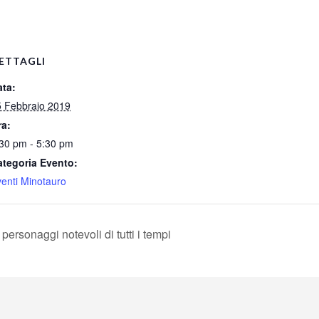
pp
ETTAGLI
ata:
5 Febbraio 2019
ra:
30 pm - 5:30 pm
ategoria Evento:
enti Minotauro
 personaggi notevoli di tutti i tempi