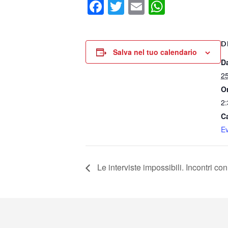
Facebook
Twitter
Email
WhatsA
D
Salva nel tuo calendario
D
2
O
2:
C
Ev
Le interviste impossibili. Incontri con