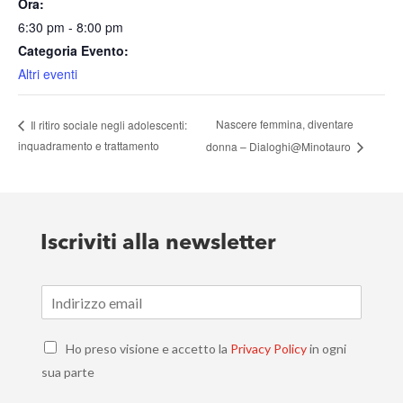
Ora:
6:30 pm - 8:00 pm
Categoria Evento:
Altri eventi
Nascere femmina, diventare
Il ritiro sociale negli adolescenti:
inquadramento e trattamento
donna – Dialoghi@Minotauro
Iscriviti alla newsletter
E
m
a
C
i
Ho preso visione e accetto la
Privacy Policy
in ogni
h
l
sua parte
e
*
c