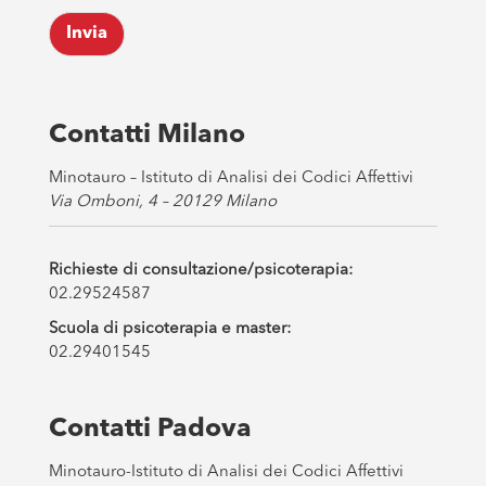
k
Invia
b
o
x
e
s
Contatti Milano
*
Minotauro – Istituto di Analisi dei Codici Affettivi
Via Omboni, 4 – 20129 Milano
Richieste di consultazione/psicoterapia:
02.29524587
Scuola di psicoterapia e master:
02.29401545
Contatti Padova
Minotauro-Istituto di Analisi dei Codici Affettivi