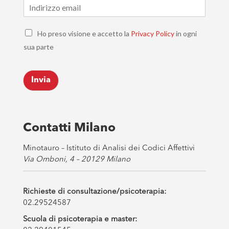
E
m
a
C
i
Ho preso visione e accetto la
Privacy Policy
in ogni
h
l
sua parte
e
*
c
k
Invia
b
o
x
e
s
Contatti Milano
*
Minotauro – Istituto di Analisi dei Codici Affettivi
Via Omboni, 4 – 20129 Milano
Richieste di consultazione/psicoterapia:
02.29524587
Scuola di psicoterapia e master: