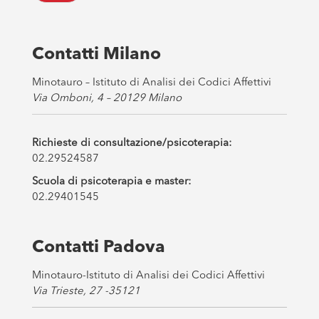
o
x
e
s
Contatti Milano
*
Minotauro – Istituto di Analisi dei Codici Affettivi
Via Omboni, 4 – 20129 Milano
Richieste di consultazione/psicoterapia:
02.29524587
Scuola di psicoterapia e master:
02.29401545
Contatti Padova
Minotauro-Istituto di Analisi dei Codici Affettivi
Via Trieste, 27 -35121