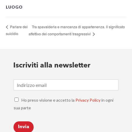
LUOGO
Tra spavalderia e mancanza di appartenenza. Il significato
Parlare del
suicidio
affettivo dei comportamenti trasgressivi
Iscriviti alla newsletter
E
m
a
C
i
Ho preso visione e accetto la
Privacy Policy
in ogni
h
l
sua parte
e
*
c
k
Invia
b