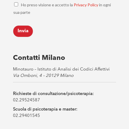
C
i
Ho preso visione e accetto la
Privacy Policy
in ogni
h
l
sua parte
e
*
c
k
Invia
b
o
x
e
s
Contatti Milano
*
Minotauro – Istituto di Analisi dei Codici Affettivi
Via Omboni, 4 – 20129 Milano
Richieste di consultazione/psicoterapia:
02.29524587
Scuola di psicoterapia e master:
02.29401545