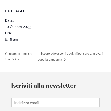
DETTAGLI
Data:
10 Ottobre 2022
Ora:
6:15 pm
Essere adolescenti oggi: (ri)pensare ai giovani
Incampo – mostra
fotografica
dopo la pandemia
Iscriviti alla newsletter
E
m
a