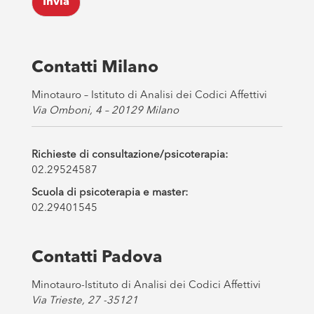
Invia
b
o
x
e
s
Contatti Milano
*
Minotauro – Istituto di Analisi dei Codici Affettivi
Via Omboni, 4 – 20129 Milano
Richieste di consultazione/psicoterapia:
02.29524587
Scuola di psicoterapia e master:
02.29401545
Contatti Padova
Minotauro-Istituto di Analisi dei Codici Affettivi
Via Trieste, 27 -35121