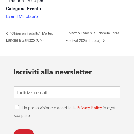
11:00 am - 5:00 pm
Categoria Evento:
Eventi Minotauro
Matteo Lancini al Pianeta Terra
“Chiamami adulto”, Matteo
Lancini a Saluzzo (CN)
Festival 2025 (Lucca)
Iscriviti alla newsletter
E
m
a
C
i
Ho preso visione e accetto la
Privacy Policy
in ogni
h
l
sua parte
e
*
c
k