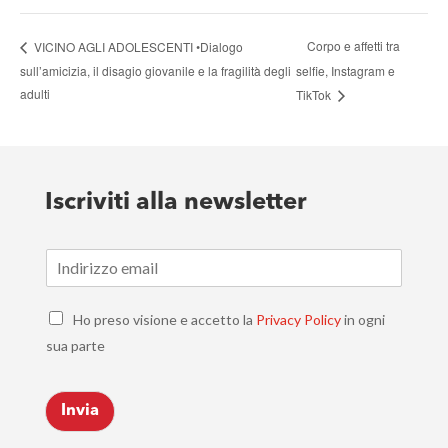
Corpo e affetti tra
VICINO AGLI ADOLESCENTI •Dialogo
sull’amicizia, il disagio giovanile e la fragilità degli
selfie, Instagram e
adulti
TikTok
Iscriviti alla newsletter
E
m
a
C
i
Ho preso visione e accetto la
Privacy Policy
in ogni
h
l
sua parte
e
*
c
k
Invia
b
o