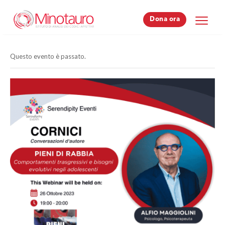
Dona ora
Dona ora
Questo evento è passato.