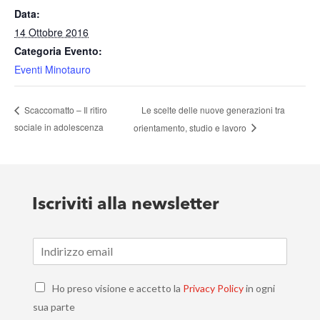
Data:
14 Ottobre 2016
Categoria Evento:
Eventi Minotauro
Le scelte delle nuove generazioni tra
Scaccomatto – Il ritiro
sociale in adolescenza
orientamento, studio e lavoro
Iscriviti alla newsletter
E
m
a
C
i
Ho preso visione e accetto la
Privacy Policy
in ogni
h
l
sua parte
e
*