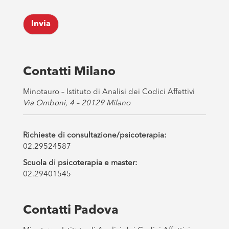
c
k
Invia
b
o
x
e
s
Contatti Milano
*
Minotauro – Istituto di Analisi dei Codici Affettivi
Via Omboni, 4 – 20129 Milano
Richieste di consultazione/psicoterapia:
02.29524587
Scuola di psicoterapia e master:
02.29401545
Contatti Padova