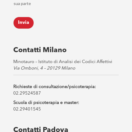
h
l
sua parte
e
*
c
k
Invia
b
o
x
e
s
Contatti Milano
*
Minotauro – Istituto di Analisi dei Codici Affettivi
Via Omboni, 4 – 20129 Milano
Richieste di consultazione/psicoterapia:
02.29524587
Scuola di psicoterapia e master:
02.29401545
Contatti Padova