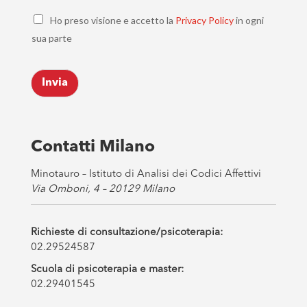
a
C
i
Ho preso visione e accetto la
Privacy Policy
in ogni
h
l
sua parte
e
*
c
k
Invia
b
o
x
e
s
Contatti Milano
*
Minotauro – Istituto di Analisi dei Codici Affettivi
Via Omboni, 4 – 20129 Milano
Richieste di consultazione/psicoterapia:
02.29524587
Scuola di psicoterapia e master:
02.29401545