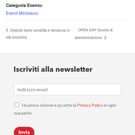
Categoria Evento:
Eventi Minotauro
OPEN DAY Scuola di
Disturbi della condotta e devianza in
età evolutiva
specializzazione
Iscriviti alla newsletter
E
m
a
C
i
Ho preso visione e accetto la
Privacy Policy
in ogni
h
l
sua parte
e
*
c
k
Invia
b