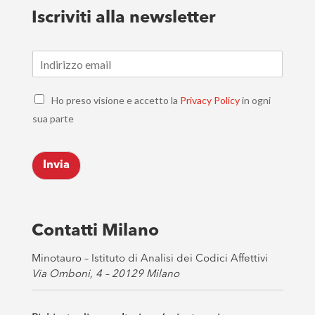
Iscriviti alla newsletter
E
m
a
C
i
Ho preso visione e accetto la
Privacy Policy
in ogni
h
l
sua parte
e
*
c
k
Invia
b
o
x
e
s
Contatti Milano
*
Minotauro – Istituto di Analisi dei Codici Affettivi
Via Omboni, 4 – 20129 Milano