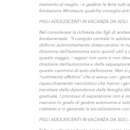
momento al meglio – e godersi le ferie tutti 
fondazione Minotauro qualche consiglio anti –
FIGLI ADOLESCENTI IN VACANZA DA SOLI:
Nel considerare la richiesta dei figli di an
fondamentale: “Il compito centrale in adole
definirsi autonomamente distaccandosi in man
direzione dell’autonomia sono quindi utili a
questo viaggio, i ragazzi non sono e non devo
direzione dell’autonomia e della separazione
questo cammino di auto-definizione. Non si può
“nutrimento affettivo” che si aveva con i gen
rispecchiamento narcisistico che hanno i gen
transitare dalla dipendenza dalla famiglia a
graduale. l processo di separazione non è on-
nascono in grado di gestire autonomia e solit
coetanei e in generale la socializzazione con 
FIGLI ADOLESCENTI IN VACANZA DA SOLI,