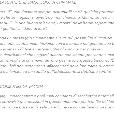
: LASCIATE CHE SIANO LORO A CHIAMARE
a. “E’ utile rimanere sempre disponibili se c’è qualche proble
 che se i ragazzi si divertono, non chiamano. Quindi se non li
nquilli. In una buona relazione, i ragazzi dovrebbero sapere ch
enitori si fidano di loro”.
nda un messaggio sicuramente si avrà più possibilità di ricevere
 di moda, sfruttiamole: iniziamo con il mandare noi genitori una b
i ragazzi di fare altrettanto. Stimoliamo noi per primi la
scita ricordiamoci che i ragazzi quando non stanno pensando a 
anno voglia di chiamare, devono gestire loro questo bisogno. “È
i i figli non rispondano, affaccendati nelle loro trame di cresci
richiamare ad un squillo dell’adolescente si debbano sorbire
.
 COME FARE LA VALIGIA
li impacchettati e profumati con tanto di sacchettini pronti all
sprovvisti di indicazioni in questo momento pratico. “Se nel lor
o le valigie possono farsela da soli, ma se non ne hanno idea do