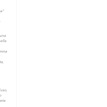
ma”
e
 una
ella
mamma
ta,
’uso,
o
vete