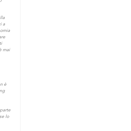
o
lla
i a
nomia
are
ti
è mai
on è
ing
 parte
se lo