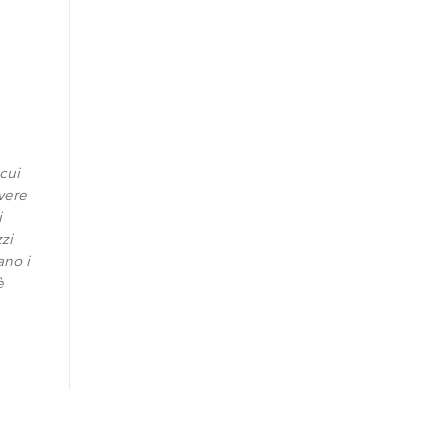
 cui
vere
i
zi
ano i
è