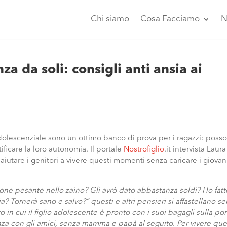
Chi siamo
Cosa Facciamo
N
za da soli: consigli anti ansia ai
à adolescenziale sono un ottimo banco di prova per i ragazzi: poss
ificare la loro autonomia. Il portale
Nostrofiglio
.it intervista Laura
utare i genitori a vivere questi momenti senza caricare i giovan
ne pesante nello zaino? Gli avrò dato abbastanza soldi? Ho fatt
 Tornerà sano e salvo?” questi e altri pensieri si affastellano s
in cui il figlio adolescente è pronto con i suoi bagagli sulla por
anza con gli amici, senza mamma e papà al seguito. Per vivere qu