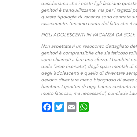
desideriamo che i nostri figli facciano quest
genitori è tranquillizzante, ma per i ragazzi
queste tipologie di vacanza sono centrate su
rassicurante, teniamo conto del fatto che il 
FIGLI ADOLESCENTI IN VACANZA DA SOLI
Non aspettatevi un resoconto dettagliato dell
genitori è comprensibile che sia faticoso toll
sono chiamati a fare uno sforzo. I bambini n
delle “aree riservate”, degli spazi mentali di
degli ’adolescenti è quello di diventare semp
devono diventare meno bisognoso di avere c
bambini. I genitori di oggi hanno costruito re
molto faticoso, ma necessario”, conclude Lau
Facebook
Twitter
Email
WhatsApp