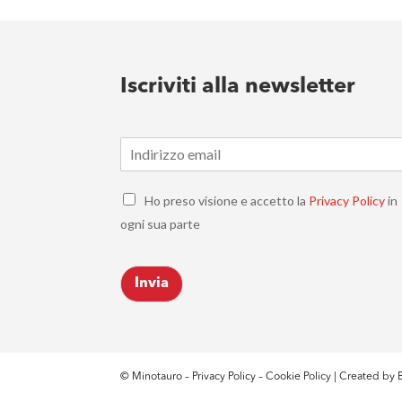
Iscriviti alla newsletter
E
m
a
C
i
Ho preso visione e accetto la
Privacy Policy
in
h
l
ogni sua parte
e
*
c
k
Invia
b
o
x
e
s
*
© Minotauro –
Privacy Policy
–
Cookie Policy
| Created by
B