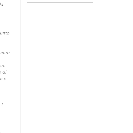
la
punto
piere
ere
o di
ne e
 i