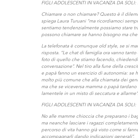
FIGLI ADOLESCENTI IN VACANZA DA SOLI
Chiamare o non chiamare? Questo è il dilemm
spiega Laura Turuani “ma ricordiamoci sempre
sentiamo tendenzialmente possiamo stare tra
possono chiamare se hanno bisogno ma che i g
La telefonata è comunque old style, se si ma
risposta. “Le chat di famiglia ora vanno tanto
foto di quello che stiamo facendo, chiedendo a
conversazione”. Nel tiro alla fune della cre
e papà fanno un esercizio di autonomia: se h
molto più comune che alla chiamata dei genitor
ma che se viceversa mamma o papà tardano a 
lamentele in un misto di seccatura e allarme”
FIGLI ADOLESCENTI IN VACANZA DA SOLI:
No alle mamme chioccia che preparano i bagag
ma neanche lasciare i ragazzi completamente 
percorso di vita hanno già visto come si fann
accompagnarli dando indicazioni generali”.