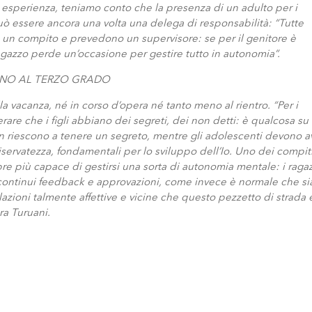
a esperienza, teniamo conto che la presenza di un adulto per i
 può essere ancora una volta una delega di responsabilità: “Tutte
 un compito e prevedono un supervisore: se per il genitore è
ragazzo perde un’occasione per gestire tutto in autonomia”.
: NO AL TERZO GRADO
a vacanza, né in corso d’opera né tanto meno al rientro. “Per i
erare che i figli abbiano dei segreti, dei non detti: è qualcosa su
on riescono a tenere un segreto, mentre gli adolescenti devono a
 riservatezza, fondamentali per lo sviluppo dell’Io. Uno dei compit
re più capace di gestirsi una sorta di autonomia mentale: i ragaz
ontinui feedback e approvazioni, come invece è normale che si
lazioni talmente affettive e vicine che questo pezzetto di strada 
ra Turuani.