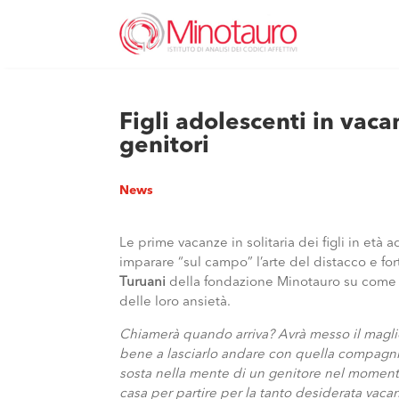
Figli adolescenti in vacan
genitori
News
Le prime vacanze in solitaria dei figli in et
imparare “sul campo” l’arte del distacco e fort
Turuani
della fondazione Minotauro su come ai
delle loro ansietà.
Chiamerà quando arriva? Avrà messo il maglio
bene a lasciarlo andare con quella compagnia?
sosta nella mente di un genitore nel momento 
casa per partire per la tanto desiderata vac