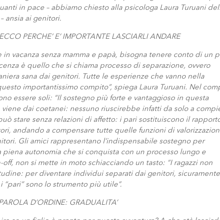
quanti in pace – abbiamo chiesto alla psicologa Laura Turuani del
 ansia ai genitori.
 ECCO PERCHE’ E’ IMPORTANTE LASCIARLI ANDARE
dare in vacanza senza mamma e papà, bisogna tenere conto di un 
scenza è quello che si chiama processo di separazione, ovvero
iera sana dai genitori. Tutte le esperienze che vanno nella
 questo importantissimo compito”, spiega Laura Turuani. Nel com
no essere soli: “Il sostegno più forte e vantaggioso in questa
 viene dai coetanei: nessuno riuscirebbe infatti da solo a compi
 stare senza relazioni di affetto: i pari sostituiscono il rapport
itori, andando a compensare tutte quelle funzioni di valorizzazio
itori. Gli amici rappresentano l’indispensabile sostegno per
lla piena autonomia che si conquista con un processo lungo e
off, non si mette in moto schiacciando un tasto: “I ragazzi non
udine: per diventare individui separati dai genitori, sicuramente
i “pari” sono lo strumento più utile”.
 PAROLA D’ORDINE: GRADUALITA’