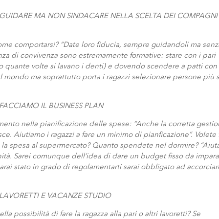
: GUIDARE MA NON SINDACARE NELLA SCELTA DEI COMPAGNI 
come comportarsi? “Date loro fiducia, sempre guidandoli ma senz
nza di convivenza sono estremamente formative: stare con i pari
 quante volte si lavano i denti) e dovendo scendere a patti con 
 al mondo ma soprattutto porta i ragazzi selezionare persone più s
 FACCIAMO IL BUSINESS PLAN
mento nella pianificazione delle spese: “Anche la corretta gesti
. Aiutiamo i ragazzi a fare un minimo di pianficazione”. Volete 
e la spesa al supermercato? Quanto spendete nel dormire? “Aiuta
anità. Sarei comunque dell’idea di dare un budget fisso da impara
arai stato in grado di regolamentarti sarai obbligato ad accorciar
 LAVORETTI E VACANZE STUDIO
la possibilità di fare la ragazza alla pari o altri lavoretti? Se