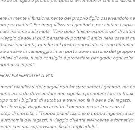
e se un figlio è pronto per questa avventura? A che età lasciarl
ere in mente il funzionamento del proprio figlio osservandolo ne
o per partire”. Per tranquillizzare i genitori e per aiutare i ragazz
nare insieme sulla meta: “Fare delle “micro-esperienze” di auto
iaggio da soli si può pensare di portare 3 amici nella casa al m
transizione lenta, perché nel posto conosciuto ci sono riferimen
iverso è andare in campeggio in un posto dove nessuno del gruppo 
e chiavi di casa. Il mio consiglio è procedere per gradi: ogni volta
mpetenza in più”.
 NON PIANIFICATELA VOI
enti pianificati dei pargoli può far stare sereni i genitori, ma n
comune accordo dove andare non significa prenotare loro su Book
po tutti i biglietti di autobus e treni non fa il bene dei ragazzi.
he i loro figli viaggiano in tutto il mondo: ma se la vacanza è
ep di crescita. : “Troppa pianificazione e troppa ingerenza da
autonomia dei ragazzi: il viaggio diventa avvincente e formativo 
mente con una supervisione finale degli adulti”.