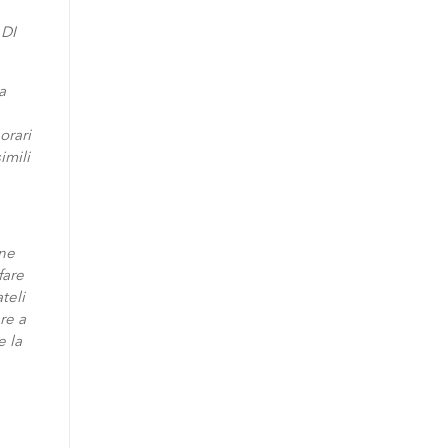
DI
a
orari
imili
one
fare
teli
re a
e la