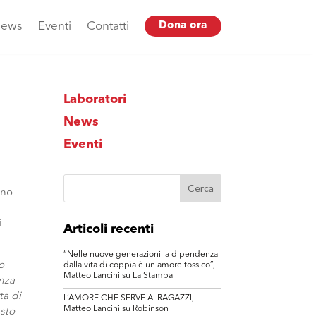
ews
Eventi
Contatti
Dona ora
Laboratori
News
Eventi
ono
i
Articoli recenti
“Nelle nuove generazioni la dipendenza
o
dalla vita di coppia è un amore tossico”,
Matteo Lancini su La Stampa
enza
ta di
L’AMORE CHE SERVE AI RAGAZZI,
Matteo Lancini su Robinson
esto