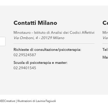
Contatti Milano
C
Minotauro – Istituto di Analisi dei Codici Affettivi
Min
Via Omboni, 4 – 20129 Milano
Via
Richieste di consultazione/psicoterapia:
Tel
02.29524587
Mai
Scuola di psicoterapia e master:
02.29401545
EECreative
| Illustrazioni di
Lavinia Fagiuoli