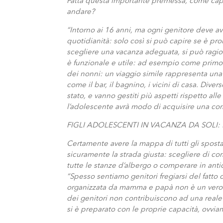
Fatta questa importante premessa, come capir
andare?
“Intorno ai 16 anni, ma ogni genitore deve av
quotidianità: solo così si può capire se è pront
scegliere una vacanza adeguata, si può ragio
è funzionale e utile: ad esempio come primo v
dei nonni: un viaggio simile rappresenta una 
come il bar, il bagnino, i vicini di casa. D
stato, e vanno gestiti più aspetti rispetto all
l’adolescente avrà modo di acquisire una co
FIGLI ADOLESCENTI IN VACANZA DA SOLI:
Certamente avere la mappa di tutti gli spostam
sicuramente la strada giusta: scegliere di 
tutte le stanze d’albergo o comperare in antici
“Spesso sentiamo genitori fregiarsi del fatto c
organizzata da mamma e papà non è un vero st
dei genitori non contribuiscono ad una reale 
si è preparato con le proprie capacità, ovvia